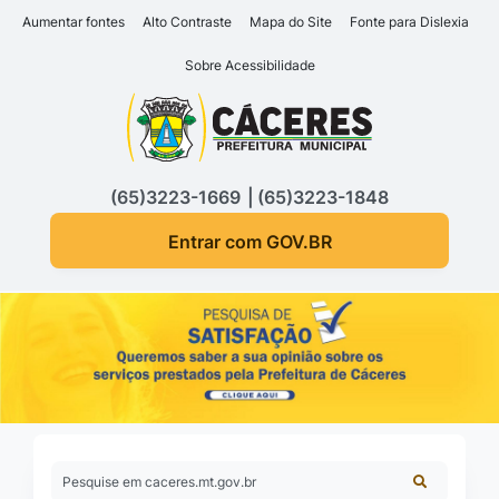
Seção de atalhos e links d
Ir para o conteúdo [alt+1]
Aumentar fontes
Alto Contraste
Mapa do Site
Fonte para Dislexia
Ir para o menu [alt+2]
Sobre Acessibilidade
Ir para a busca [alt+3]
Seção do menu principa
Ir para o rodapé [alt+4]
(65)3223-1669
(65)3223-1848
Entrar com GOV.BR
Pesquise em caceres.mt.gov.br