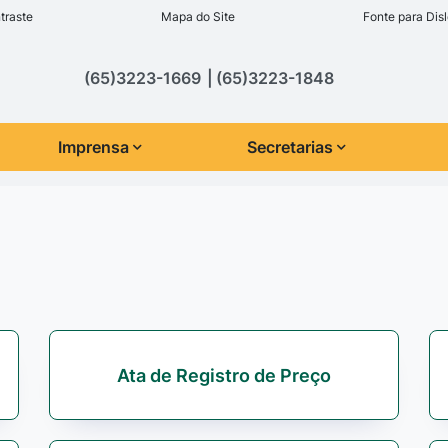
inks de acessibilidade
traste
Mapa do Site
Fonte para Disl
cipal
(65)3223-1669
(65)3223-1848
Imprensa
Secretarias
Ata de Registro de Preço