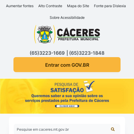
Seção de atalhos e links d
Ir para o conteúdo [alt+1]
Aumentar fontes
Alto Contraste
Mapa do Site
Fonte para Dislexia
Ir para o menu [alt+2]
Sobre Acessibilidade
Ir para a busca [alt+3]
Seção do menu principa
Ir para o rodapé [alt+4]
(65)3223-1669
(65)3223-1848
Entrar com GOV.BR
Pesquise em caceres.mt.gov.br