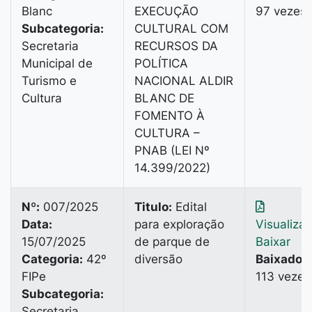
Blanc
EXECUÇÃO
97 vezes
Subcategoria:
CULTURAL COM
Secretaria
RECURSOS DA
Municipal de
POLÍTICA
Turismo e
NACIONAL ALDIR
Cultura
BLANC DE
FOMENTO À
CULTURA –
PNAB (LEI Nº
14.399/2022)
Nº:
007/2025
Titulo:
Edital
Data:
para exploração
Visualiza
15/07/2025
de parque de
Baixar
Categoria:
42º
diversão
Baixado:
FIPe
113 vezes
Subcategoria:
Secretaria