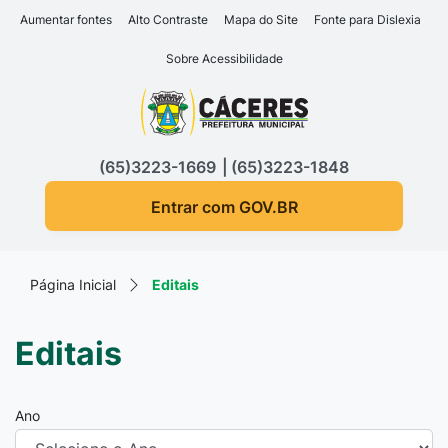
Seção de atalhos e links d
Ir para o conteúdo [alt+1]
Aumentar fontes
Alto Contraste
Mapa do Site
Fonte para Dislexia
Ir para o menu [alt+2]
Sobre Acessibilidade
Ir para a busca [alt+3]
Seção do menu principa
Ir para o rodapé [alt+4]
(65)3223-1669
(65)3223-1848
Entrar com GOV.BR
Página Inicial
Editais
Editais
Ano