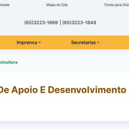
inks de acessibilidade
traste
Mapa do Site
Fonte para Disl
cipal
(65)3223-1669
(65)3223-1848
Imprensa
Secretarias
cicultura
De Apoio E Desenvolvimento 