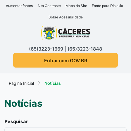
Seção de atalhos e links d
Ir para o conteúdo [alt+1]
Aumentar fontes
Alto Contraste
Mapa do Site
Fonte para Dislexia
Ir para o menu [alt+2]
Sobre Acessibilidade
Ir para a busca [alt+3]
Seção do menu principa
Ir para o rodapé [alt+4]
(65)3223-1669
(65)3223-1848
Entrar com GOV.BR
Página Inicial
Notícias
Notícias
Pesquisar