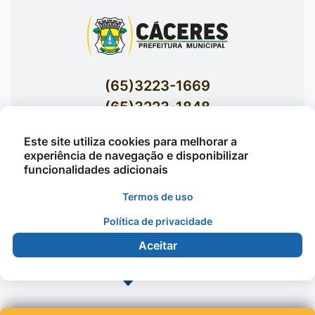
(65)3223-1669
(65)3223-1848
Acessar E-mails Institucionais
Este site utiliza cookies para melhorar a
Av. Brasil nº 119 Bairro Jardim Celeste -
experiência de navegação e disponibilizar
funcionalidades adicionais
Cáceres
Termos de uso
Política de privacidade
©2026 - Prefeitura Municipal de Cáceres - Todos os
direitos reservados
Aceitar