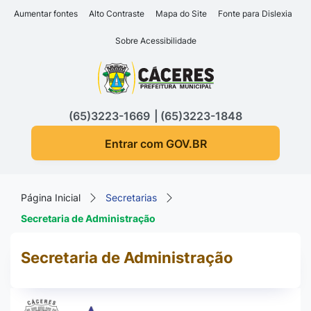
Seção de atalhos e links d
Ir para o conteúdo [alt+1]
Aumentar fontes
Alto Contraste
Mapa do Site
Fonte para Dislexia
Ir para o menu [alt+2]
Sobre Acessibilidade
Ir para a busca [alt+3]
Seção do menu principa
Ir para o rodapé [alt+4]
(65)3223-1669
(65)3223-1848
Entrar com GOV.BR
Página Inicial
Secretarias
Secretaria de Administração
Secretaria de Administração