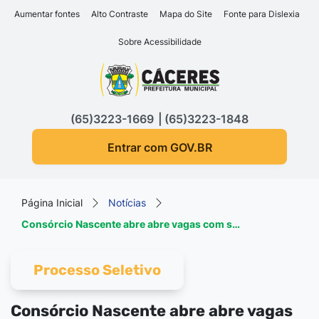
Seção de atalhos e links d
Ir para o conteúdo [alt+1]
Aumentar fontes
Alto Contraste
Mapa do Site
Fonte para Dislexia
Ir para o menu [alt+2]
Sobre Acessibilidade
Ir para a busca [alt+3]
Seção do menu principa
Ir para o rodapé [alt+4]
(65)3223-1669
(65)3223-1848
Entrar com GOV.BR
Página Inicial
Notícias
Consórcio Nascente abre abre vagas com s…
Processo Seletivo
Consórcio Nascente abre abre vagas