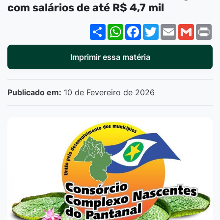
com salários de até R$ 4,7 mil
Share
WhatsApp
Facebook
Twitter
Email
Gmail
P
Imprimir essa matéria
Publicado em:
10 de Fevereiro de 2026