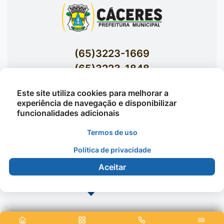
(65)3223-1669
(65)3223-1848
Acessar E-mails Institucionais
Este site utiliza cookies para melhorar a
Av. Brasil nº 119 Bairro Jardim Celeste -
experiência de navegação e disponibilizar
funcionalidades adicionais
Cáceres
Termos de uso
Política de privacidade
©2026 - Prefeitura Municipal de Cáceres - Todos os
direitos reservados
Aceitar