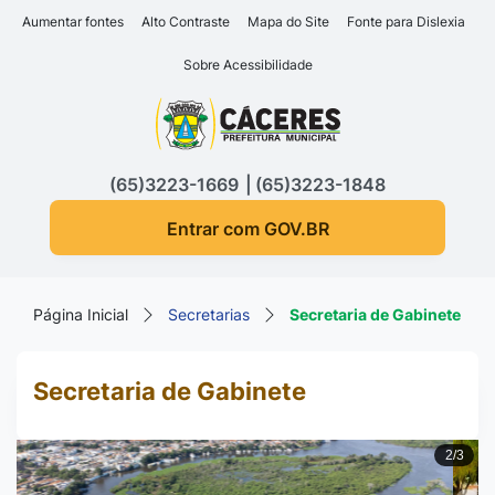
Seção de atalhos e links d
Ir para o conteúdo [alt+1]
Aumentar fontes
Alto Contraste
Mapa do Site
Fonte para Dislexia
Ir para o menu [alt+2]
Sobre Acessibilidade
Ir para a busca [alt+3]
Seção do menu principa
Ir para o rodapé [alt+4]
(65)3223-1669
(65)3223-1848
Entrar com GOV.BR
Página Inicial
Secretarias
Secretaria de Gabinete
Secretaria de Gabinete
2/3