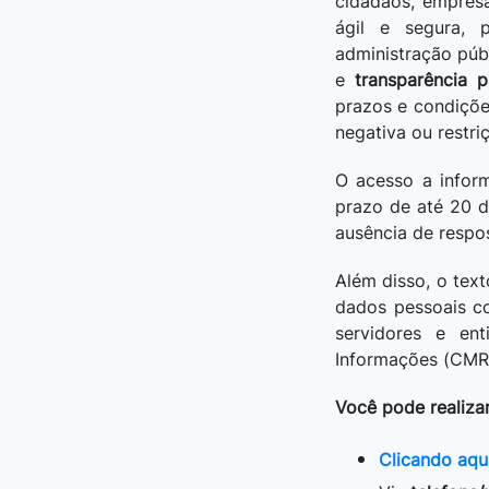
cidadãos, empres
ágil e segura, 
administração públ
e
transparência p
prazos e condiçõe
negativa ou restri
O acesso a infor
prazo de até 20 d
ausência de respos
Além disso, o text
dados pessoais 
servidores e en
Informações (CMRI
Você pode realiza
Clicando aqu