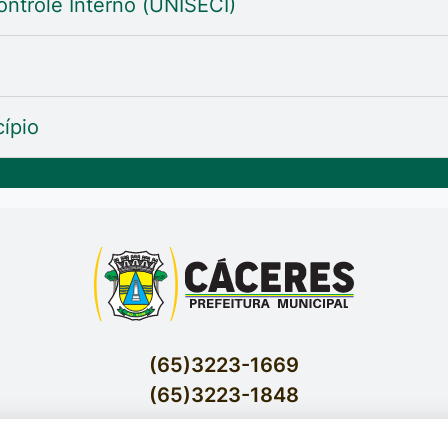
ntrole Interno (UNISECI)
ípio
(65)3223-1669
(65)3223-1848
Acessar E-mails Institucionais