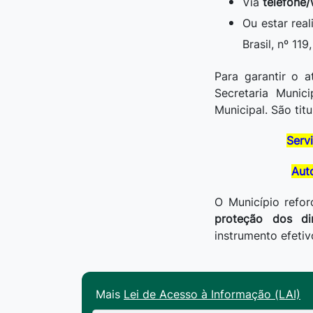
Via
telefone
Ou estar rea
Brasil, nº 11
Para garantir o 
Secretaria Munic
Municipal. São tit
Serv
Aut
O Município ref
proteção dos dir
instrumento efetiv
Mais
Lei de Acesso à Informação (LAI)