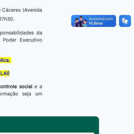
e Cáceres (Avenida
 17h30.
ponsabilidades da
o Poder Executivo
lica.
LAI)
controle social
e a
ormação seja um