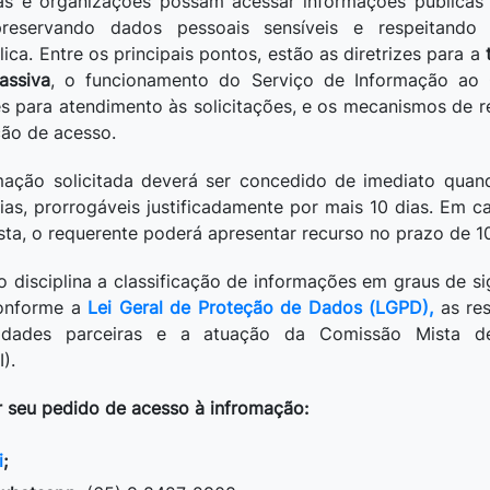
as e organizações possam acessar informações públicas 
preservando dados pessoais sensíveis e respeitando 
ica. Entre os principais pontos, estão as diretrizes para a
assiva
, o funcionamento do Serviço de Informação ao 
s para atendimento às solicitações, e os mecanismos de 
ção de acesso.
mação solicitada deverá ser concedido de imediato quand
ias, prorrogáveis justificadamente por mais 10 dias. Em c
ta, o requerente poderá apresentar recurso no prazo de 10
o disciplina a classificação de informações em graus de si
conforme a
Lei Geral de Proteção de Dados (LGPD),
as res
tidades parceiras e a atuação da Comissão Mista d
).
r seu pedido de acesso à infromação:
i
;