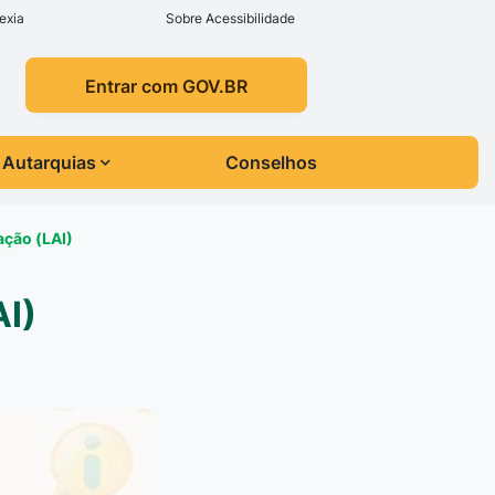
exia
Sobre Acessibilidade
Entrar com GOV.BR
Autarquias
Conselhos
ação (LAI)
AI)