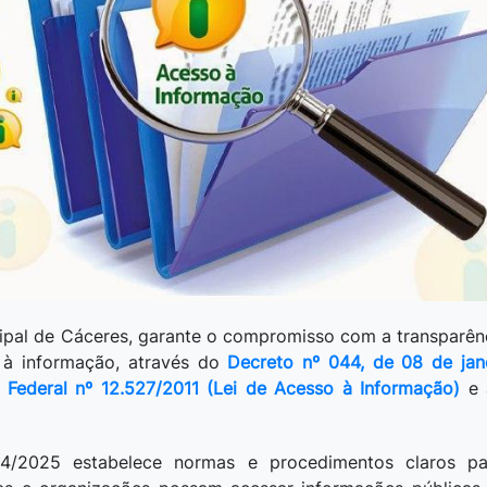
cipal de Cáceres, garante o compromisso com a transparênc
o à informação, através do
Decreto nº 044, de 08 de jan
i Federal nº 12.527/2011 (Lei de Acesso à Informação)
e
4/2025 estabelece normas e procedimentos claros pa