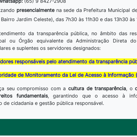
/whatsapp:
(65) 9 8427-2908
lizando
presencialmente
na sede da Prefeitura Municipal d
9, Bairro Jardim Celeste), das 7h30 às 11h30 e das 13h30 às
atendimento da transparência pública, no âmbito das res
ipal ou Órgão equivalente da Administração Direta d
ulares e suplentes os servidores designados:
idores responsáveis pelo atendimento da transparência púb
oridade de Monitoramento da Lei de Acesso à Informação (
orça seu compromisso com a
cultura de transparência
, o
eitos fundamentais
, garantindo que o acesso à inf
o de cidadania e gestão pública responsável.