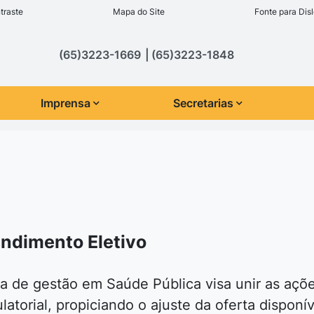
inks de acessibilidade
traste
Mapa do Site
Fonte para Disl
cipal
(65)3223-1669
(65)3223-1848
Imprensa
Secretarias
endimento Eletivo
a de gestão em Saúde Pública visa unir as açõe
latorial, propiciando o ajuste da oferta dispon