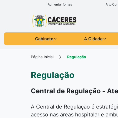
Seção de atalhos e l
Ir para o conteúdo [alt+1]
Aumentar fontes
Alto Con
Ir para o menu [alt+2]
Seção do menu prin
Ir para a busca [alt+3]
Ir para o rodapé [alt+4]
Gabinete
A Cidade
Página Inicial
Regulação
Regulação
Central de Regulação - At
A Central de Regulação é estratégi
acesso nas áreas hospitalar e ambu