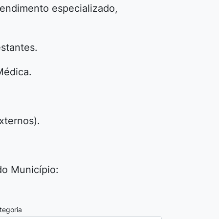
tendimento especializado,
estantes.
Médica.
xternos).
do Município:
tegoria