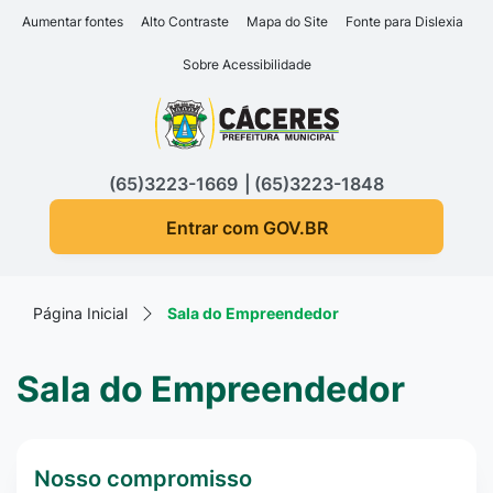
Seção de atalhos e links d
Ir para o conteúdo [alt+1]
Aumentar fontes
Alto Contraste
Mapa do Site
Fonte para Dislexia
Ir para o menu [alt+2]
Sobre Acessibilidade
Ir para a busca [alt+3]
Seção do menu principa
Ir para o rodapé [alt+4]
(65)3223-1669
(65)3223-1848
Entrar com GOV.BR
Página Inicial
Sala do Empreendedor
Sala do Empreendedor
Nosso compromisso