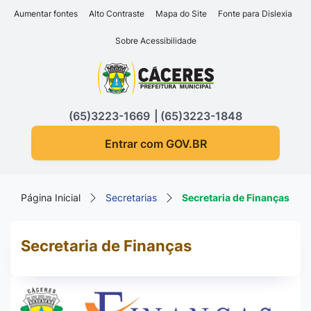
Seção de atalhos e links d
Ir para o conteúdo [alt+1]
Aumentar fontes
Alto Contraste
Mapa do Site
Fonte para Dislexia
Ir para o menu [alt+2]
Sobre Acessibilidade
Ir para a busca [alt+3]
Seção do menu principa
Ir para o rodapé [alt+4]
(65)3223-1669
(65)3223-1848
Entrar com GOV.BR
Página Inicial
Secretarias
Secretaria de Finanças
Secretaria de Finanças