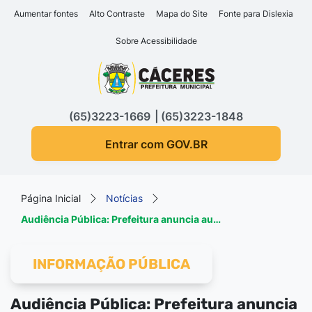
Seção de atalhos e links d
Ir para o conteúdo [alt+1]
Aumentar fontes
Alto Contraste
Mapa do Site
Fonte para Dislexia
Ir para o menu [alt+2]
Sobre Acessibilidade
Ir para a busca [alt+3]
Seção do menu principa
Ir para o rodapé [alt+4]
(65)3223-1669
(65)3223-1848
Entrar com GOV.BR
Página Inicial
Notícias
Audiência Pública: Prefeitura anuncia au…
INFORMAÇÃO PÚBLICA
Audiência Pública: Prefeitura anuncia