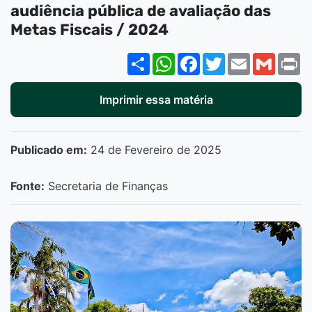
audiência pública de avaliação das
Metas Fiscais / 2024
Share
WhatsApp
Facebook
Twitter
Email
Gmail
P
Imprimir essa matéria
Publicado em:
24 de Fevereiro de 2025
Fonte:
Secretaria de Finanças