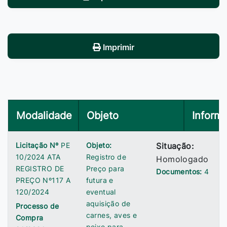
Imprimir
Modalidade
Objeto
Inform
Licitação Nº
PE
Objeto:
Situação:
10/2024 ATA
Registro de
Homologado
REGISTRO DE
Preço para
Documentos:
4
PREÇO Nº117 A
futura e
120/2024
eventual
aquisição de
Processo de
carnes, aves e
Compra
peixe para