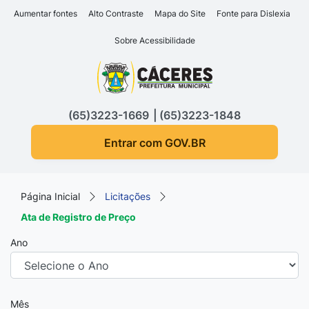
Seção de atalhos e links d
Ir para o conteúdo [alt+1]
Aumentar fontes
Alto Contraste
Mapa do Site
Fonte para Dislexia
Ir para o menu [alt+2]
Sobre Acessibilidade
Ir para a busca [alt+3]
Seção do menu principa
Ir para o rodapé [alt+4]
(65)3223-1669
(65)3223-1848
Entrar com GOV.BR
Página Inicial
Licitações
Ata de Registro de Preço
Ano
Mês