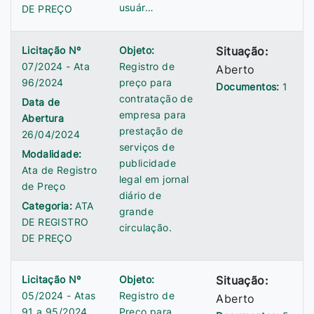
usuár…
DE PREÇO
Licitação Nº
Objeto:
Situação:
07/2024 - Ata
Registro de
Aberto
96/2024
preço para
Documentos:
1
contratação de
Data de
empresa para
Abertura
prestação de
26/04/2024
serviços de
Modalidade:
publicidade
Ata de Registro
legal em jornal
de Preço
diário de
Categoria:
ATA
grande
DE REGISTRO
circulação.
DE PREÇO
Licitação Nº
Objeto:
Situação:
05/2024 - Atas
Registro de
Aberto
91 a 95/2024
Preço para