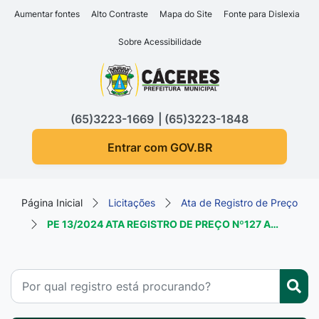
Seção de atalhos e links d
Ir para o conteúdo [alt+1]
Aumentar fontes
Alto Contraste
Mapa do Site
Fonte para Dislexia
Ir para o menu [alt+2]
Sobre Acessibilidade
Ir para a busca [alt+3]
Seção do menu principa
Ir para o rodapé [alt+4]
(65)3223-1669
(65)3223-1848
Entrar com GOV.BR
Página Inicial
Licitações
Ata de Registro de Preço
PE 13/2024 ATA REGISTRO DE PREÇO Nº127 A…