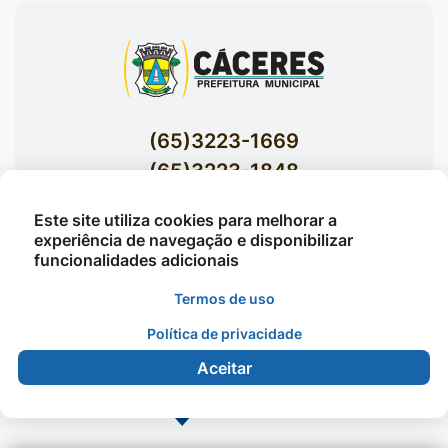
(65)3223-1669
(65)3223-1848
Acessar E-mails Institucionais
Este site utiliza cookies para melhorar a
Av. Brasil nº 119 Bairro Jardim Celeste -
experiência de navegação e disponibilizar
funcionalidades adicionais
Cáceres
Termos de uso
Política de privacidade
©2026 - Prefeitura Municipal de Cáceres - Todos os
direitos reservados
Aceitar