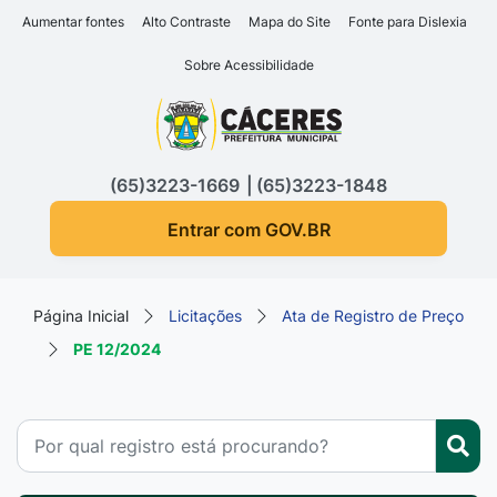
Seção de atalhos e links d
Ir para o conteúdo [alt+1]
Aumentar fontes
Alto Contraste
Mapa do Site
Fonte para Dislexia
Ir para o menu [alt+2]
Sobre Acessibilidade
Ir para a busca [alt+3]
Seção do menu principa
Ir para o rodapé [alt+4]
(65)3223-1669
(65)3223-1848
Entrar com GOV.BR
Página Inicial
Licitações
Ata de Registro de Preço
PE 12/2024