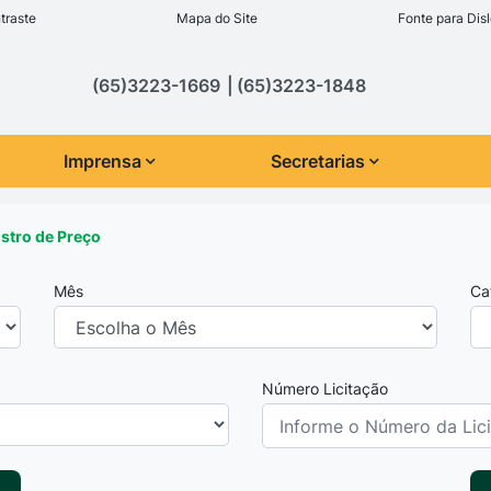
inks de acessibilidade
traste
Mapa do Site
Fonte para Disl
cipal
(65)3223-1669
(65)3223-1848
Imprensa
Secretarias
istro de Preço
Mês
Ca
Número Licitação