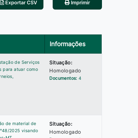
Exportar CSV
Imprimir
Informações
stação de Serviços
Situação:
is para atuar como
Homologado
rneios,
Documentos:
4
ão de material de
Situação:
n°48/2025 visando
Homologado
res-MT