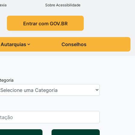
exia
Sobre Acessibilidade
Entrar com GOV.BR
Autarquias
Conselhos
tegoria