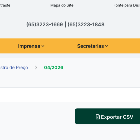
inks de acessibilidade
traste
Mapa do Site
Fonte para Disl
cipal
(65)3223-1669
(65)3223-1848
Imprensa
Secretarias
istro de Preço
04/2026
Exportar CSV