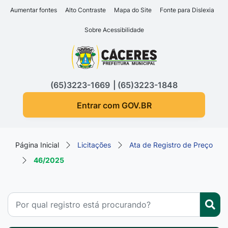
Seção de atalhos e links d
Ir para o conteúdo [alt+1]
Aumentar fontes
Alto Contraste
Mapa do Site
Fonte para Dislexia
Ir para o menu [alt+2]
Sobre Acessibilidade
Ir para a busca [alt+3]
Seção do menu principa
Ir para o rodapé [alt+4]
(65)3223-1669
(65)3223-1848
Entrar com GOV.BR
Página Inicial
Licitações
Ata de Registro de Preço
46/2025