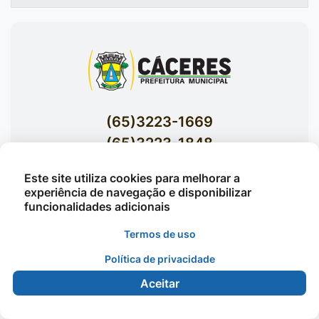
(65)3223-1669
(65)3223-1848
Acessar E-mails Institucionais
Este site utiliza cookies para melhorar a
Av. Brasil nº 119 Bairro Jardim Celeste -
experiência de navegação e disponibilizar
funcionalidades adicionais
Cáceres
Termos de uso
Política de privacidade
©2026 - Prefeitura Municipal de Cáceres - Todos os
direitos reservados
Aceitar