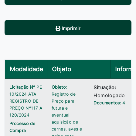
Imprimir
Modalidade
Objeto
Inform
Licitação Nº
PE
Objeto:
Situação:
10/2024 ATA
Registro de
Homologado
REGISTRO DE
Preço para
Documentos:
4
PREÇO Nº117 A
futura e
120/2024
eventual
aquisição de
Processo de
carnes, aves e
Compra
peixe para