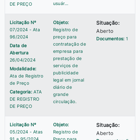
usuár…
DE PREÇO
Licitação Nº
Objeto:
Situação:
07/2024 - Ata
Registro de
Aberto
96/2024
preço para
Documentos:
1
contratação de
Data de
empresa para
Abertura
prestação de
26/04/2024
serviços de
Modalidade:
publicidade
Ata de Registro
legal em jornal
de Preço
diário de
Categoria:
ATA
grande
DE REGISTRO
circulação.
DE PREÇO
Licitação Nº
Objeto:
Situação:
05/2024 - Atas
Registro de
Aberto
91 a 95/2024
Preço para