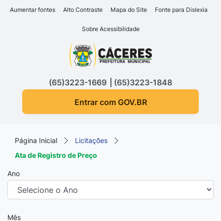
Seção de atalhos e links d
Ir para o conteúdo [alt+1]
Aumentar fontes
Alto Contraste
Mapa do Site
Fonte para Dislexia
Ir para o menu [alt+2]
Sobre Acessibilidade
Ir para a busca [alt+3]
Seção do menu principa
Ir para o rodapé [alt+4]
(65)3223-1669
(65)3223-1848
Entrar com GOV.BR
Página Inicial
Licitações
Ata de Registro de Preço
Ano
Mês