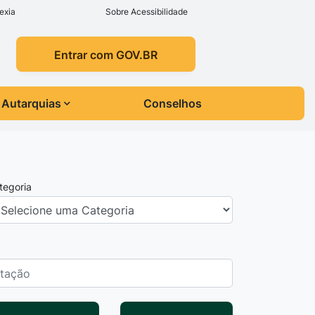
exia
Sobre Acessibilidade
Entrar com GOV.BR
Autarquias
Conselhos
tegoria