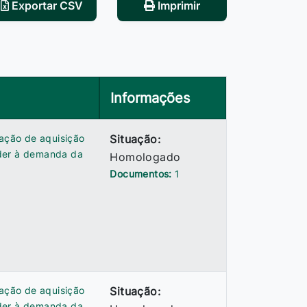
Exportar CSV
Imprimir
Informações
tação de aquisição
Situação:
nder à demanda da
Homologado
Documentos:
1
tação de aquisição
Situação:
nder à demanda da