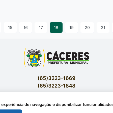
15
16
17
18
19
20
21
(65)3223-1669
(65)3223-1848
Acessar E-mails Institucionais
Av. Brasil nº 119 Bairro Jardim Celeste - Cáceres
 a experiência de navegação e disponibilizar funcionalidade