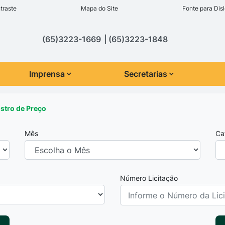
inks de acessibilidade
traste
Mapa do Site
Fonte para Disl
cipal
(65)3223-1669
(65)3223-1848
Imprensa
Secretarias
istro de Preço
Mês
Ca
Número Licitação