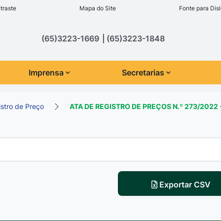
inks de acessibilidade
traste
Mapa do Site
Fonte para Disl
cipal
(65)3223-1669
(65)3223-1848
Imprensa
Secretarias
istro de Preço
ATA DE REGISTRO DE PREÇOS N.º 273/2022 
Exportar CSV