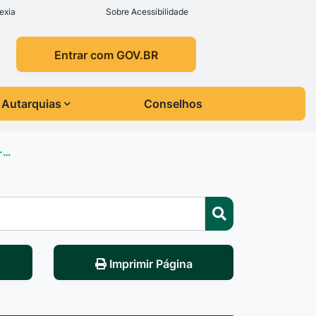
exia
Sobre Acessibilidade
Entrar com GOV.BR
Autarquias
Conselhos
-…
Imprimir Página