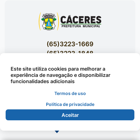
(65)3223-1669
(65)3223-1848
Acessar E-mails Institucionais
Este site utiliza cookies para melhorar a
Av. Brasil nº 119 Bairro Jardim Celeste -
experiência de navegação e disponibilizar
funcionalidades adicionais
Cáceres
Termos de uso
Política de privacidade
©2026 - Prefeitura Municipal de Cáceres - Todos os
direitos reservados
Aceitar