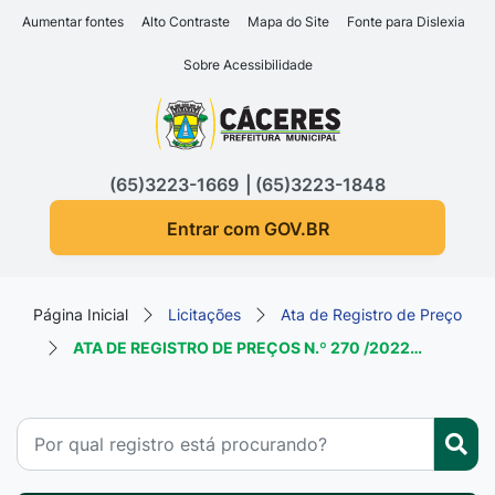
Seção de atalhos e links d
Ir para o conteúdo [alt+1]
Aumentar fontes
Alto Contraste
Mapa do Site
Fonte para Dislexia
Ir para o menu [alt+2]
Sobre Acessibilidade
Ir para a busca [alt+3]
Seção do menu principa
Ir para o rodapé [alt+4]
(65)3223-1669
(65)3223-1848
Entrar com GOV.BR
Página Inicial
Licitações
Ata de Registro de Preço
ATA DE REGISTRO DE PREÇOS N.º 270 /2022…