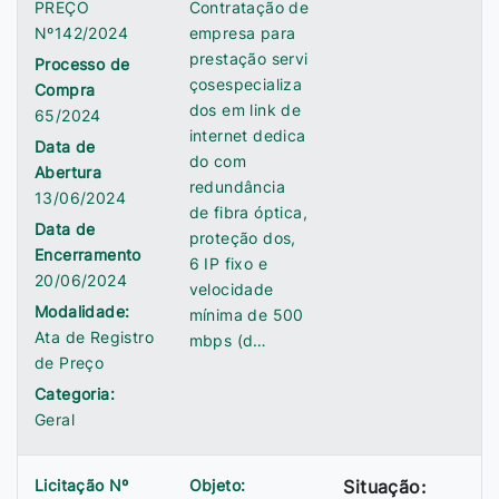
PREÇO
Contratação de
Nº142/2024
empresa para
prestação servi
Processo de
çosespecializa
Compra
dos em link de
65/2024
internet dedica
Data de
do com
Abertura
redundância
13/06/2024
de fibra óptica,
Data de
proteção dos,
Encerramento
6 IP fixo e
20/06/2024
velocidade
Modalidade:
mínima de 500
Ata de Registro
mbps (d…
de Preço
Categoria:
Geral
Licitação Nº
Objeto:
Situação: