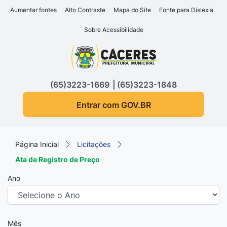
Seção de atalhos e links d
Ir para o conteúdo [alt+1]
Aumentar fontes
Alto Contraste
Mapa do Site
Fonte para Dislexia
Ir para o menu [alt+2]
Sobre Acessibilidade
Ir para a busca [alt+3]
Seção do menu principa
Ir para o rodapé [alt+4]
(65)3223-1669
(65)3223-1848
Entrar com GOV.BR
Página Inicial
Licitações
Ata de Registro de Preço
Ano
Mês