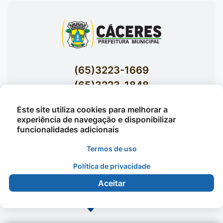
(65)3223-1669
(65)3223-1848
Acessar E-mails Institucionais
Este site utiliza cookies para melhorar a
Av. Brasil nº 119 Bairro Jardim Celeste -
experiência de navegação e disponibilizar
funcionalidades adicionais
Cáceres
Termos de uso
Política de privacidade
©2026 - Prefeitura Municipal de Cáceres - Todos os
direitos reservados
Aceitar