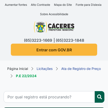
Seção de atalhos e links d
Ir para o conteúdo [alt+1]
Aumentar fontes
Alto Contraste
Mapa do Site
Fonte para Dislexia
Ir para o menu [alt+2]
Sobre Acessibilidade
Ir para a busca [alt+3]
Seção do menu principa
Ir para o rodapé [alt+4]
(65)3223-1669
(65)3223-1848
Entrar com GOV.BR
Página Inicial
Licitações
Ata de Registro de Preço
P.E 22/2024