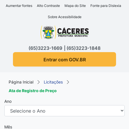
Seção de atalhos e links d
Ir para o conteúdo [alt+1]
Aumentar fontes
Alto Contraste
Mapa do Site
Fonte para Dislexia
Ir para o menu [alt+2]
Sobre Acessibilidade
Ir para a busca [alt+3]
Seção do menu principa
Ir para o rodapé [alt+4]
(65)3223-1669
(65)3223-1848
Entrar com GOV.BR
Página Inicial
Licitações
Ata de Registro de Preço
Ano
Mês