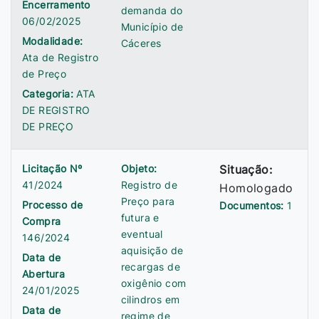
Encerramento
demanda do
06/02/2025
Município de
Modalidade:
Cáceres
Ata de Registro
de Preço
Categoria:
ATA
DE REGISTRO
DE PREÇO
Licitação Nº
Objeto:
Situação:
41/2024
Registro de
Homologado
Preço para
Processo de
Documentos:
1
futura e
Compra
eventual
146/2024
aquisição de
Data de
recargas de
Abertura
oxigênio com
24/01/2025
cilindros em
Data de
regime de