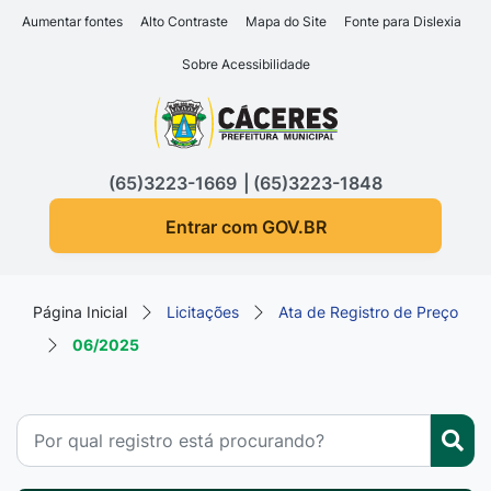
Seção de atalhos e links d
Ir para o conteúdo [alt+1]
Aumentar fontes
Alto Contraste
Mapa do Site
Fonte para Dislexia
Ir para o menu [alt+2]
Sobre Acessibilidade
Ir para a busca [alt+3]
Seção do menu principa
Ir para o rodapé [alt+4]
(65)3223-1669
(65)3223-1848
Entrar com GOV.BR
Página Inicial
Licitações
Ata de Registro de Preço
06/2025