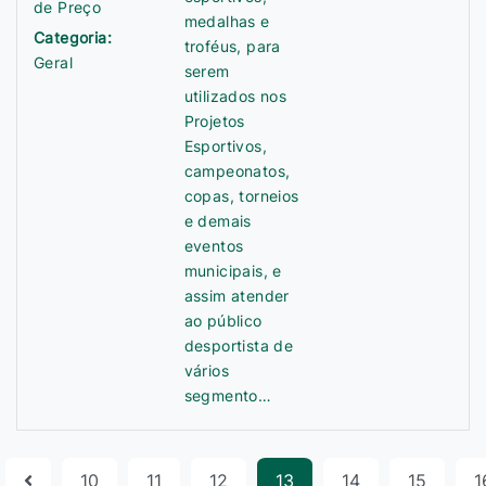
de Preço
medalhas e
Categoria:
troféus, para
Geral
serem
utilizados nos
Projetos
Esportivos,
campeonatos,
copas, torneios
e demais
eventos
municipais, e
assim atender
ao público
desportista de
vários
segmento…
10
11
12
13
14
15
1