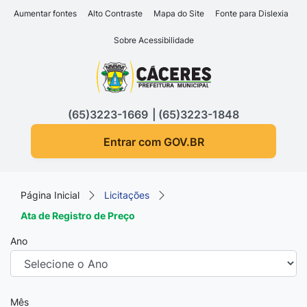
Seção de atalhos e links d
Ir para o conteúdo [alt+1]
Aumentar fontes
Alto Contraste
Mapa do Site
Fonte para Dislexia
Ir para o menu [alt+2]
Sobre Acessibilidade
Ir para a busca [alt+3]
Seção do menu principa
Ir para o rodapé [alt+4]
(65)3223-1669
(65)3223-1848
Entrar com GOV.BR
Página Inicial
Licitações
Ata de Registro de Preço
Ano
Mês