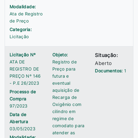
Modalidade:
Ata de Registro
de Preço
Categoria:
Licitação
Licitação Nº
Objeto:
Situação:
ATA DE
Registro de
Aberto
REGISTRO DE
Preço para
Documentos:
1
PREÇO Nº 146
futura e
- P.E 26/2023
eventual
aquisição de
Processo de
Recarga de
Compra
Oxigênio com
97/2023
cilindro em
Data de
regime de
Abertura
comodato para
03/05/2023
atender as
Modalidade: