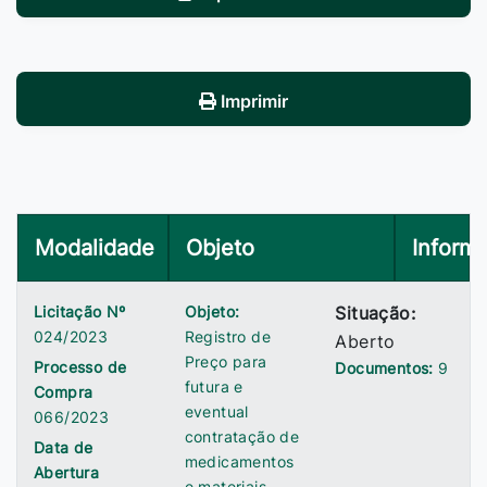
Imprimir
Modalidade
Objeto
Inform
Licitação Nº
Objeto:
Situação:
024/2023
Registro de
Aberto
Preço para
Processo de
Documentos:
9
futura e
Compra
eventual
066/2023
contratação de
Data de
medicamentos
Abertura
e materiais