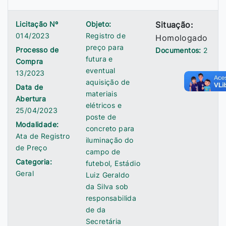
Licitação Nº
Objeto:
Situação:
014/2023
Registro de
Homologado
preço para
Processo de
Documentos:
2
futura e
Compra
eventual
13/2023
aquisição de
Data de
materiais
Abertura
elétricos e
25/04/2023
poste de
Modalidade:
concreto para
Ata de Registro
iluminação do
de Preço
campo de
Categoria:
futebol, Estádio
Geral
Luiz Geraldo
da Silva sob
responsabilida
de da
Secretária