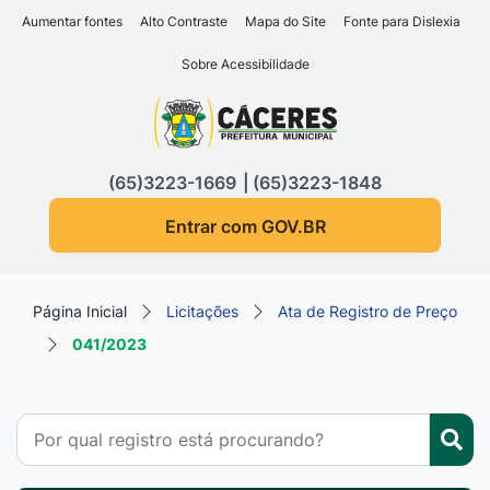
Seção de atalhos e links d
Ir para o conteúdo [alt+1]
Aumentar fontes
Alto Contraste
Mapa do Site
Fonte para Dislexia
Ir para o menu [alt+2]
Sobre Acessibilidade
Ir para a busca [alt+3]
Seção do menu principa
Ir para o rodapé [alt+4]
(65)3223-1669
(65)3223-1848
Entrar com GOV.BR
Página Inicial
Licitações
Ata de Registro de Preço
041/2023