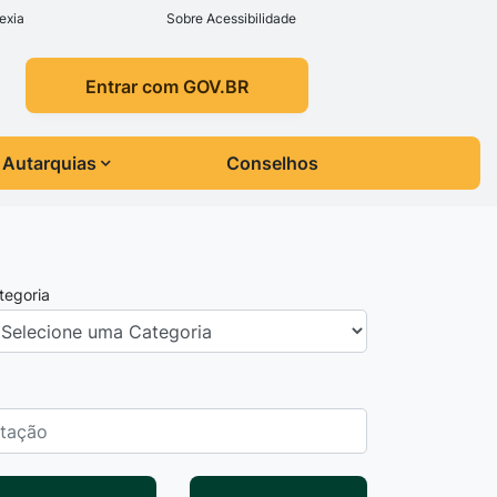
exia
Sobre Acessibilidade
Entrar com GOV.BR
Autarquias
Conselhos
tegoria