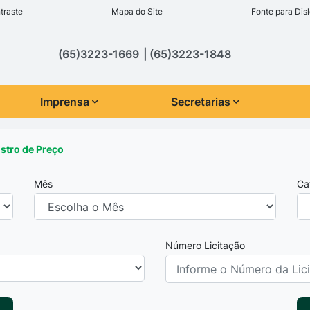
inks de acessibilidade
traste
Mapa do Site
Fonte para Disl
cipal
(65)3223-1669
(65)3223-1848
Imprensa
Secretarias
istro de Preço
Mês
Ca
Número Licitação