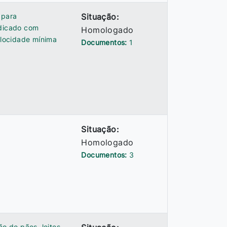
 para
Situação:
edicado com
Homologado
elocidade mínima
Documentos:
1
Situação:
Homologado
Documentos:
3
ão de pães, leites