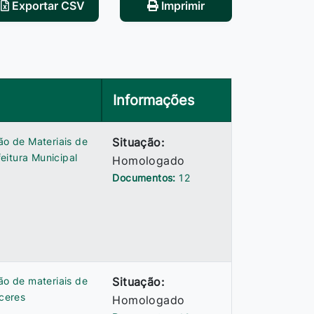
Exportar CSV
Imprimir
Informações
ão de Materiais de
Situação:
eitura Municipal
Homologado
Documentos:
12
ão de materiais de
Situação:
ceres
Homologado