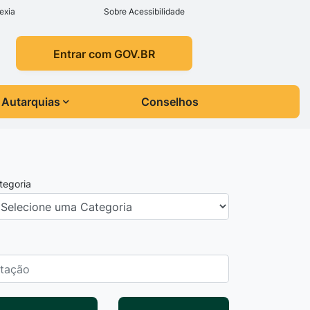
exia
Sobre Acessibilidade
Entrar com GOV.BR
Autarquias
Conselhos
tegoria