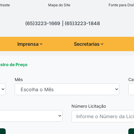
inks de acessibilidade
traste
Mapa do Site
Fonte para Disl
cipal
(65)3223-1669
(65)3223-1848
Imprensa
Secretarias
istro de Preço
Mês
Ca
Número Licitação