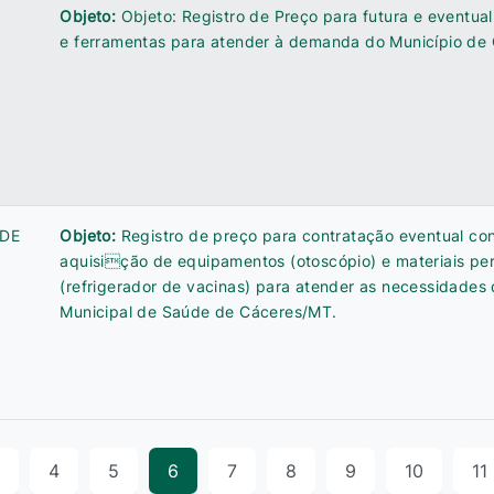
Objeto:
Objeto: Registro de Preço para futura e eventual
e ferramentas para atender à demanda do Município de
 DE
Objeto:
Registro de preço para contratação eventual co
aquisição de equipamentos (otoscópio) e materiais p
(refrigerador de vacinas) para atender as necessidades 
Municipal de Saúde de Cáceres/MT.
4
5
6
7
8
9
10
11