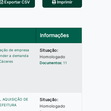
Exportar CSV
Imprimir
Informações
atação de empresa
Situação:
tender a demanda
Homologado
 Cáceres
Documentos:
11
L AQUISIÇÃO DE
Situação:
EFEITURA
Homologado