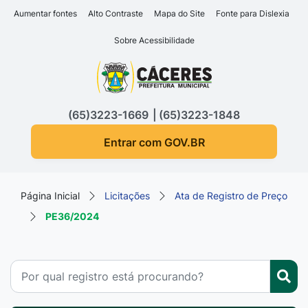
Seção de atalhos e links d
Ir para o conteúdo [alt+1]
Aumentar fontes
Alto Contraste
Mapa do Site
Fonte para Dislexia
Ir para o menu [alt+2]
Sobre Acessibilidade
Ir para a busca [alt+3]
Seção do menu principa
Ir para o rodapé [alt+4]
(65)3223-1669
(65)3223-1848
Entrar com GOV.BR
Página Inicial
Licitações
Ata de Registro de Preço
PE36/2024