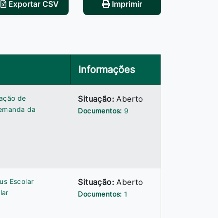
Exportar CSV
Imprimir
Informações
tação de
Situação:
Aberto
demanda da
Documentos:
9
us Escolar
Situação:
Aberto
lar
Documentos:
1