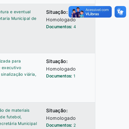
utura e eventual
Situação:
taria Municipal de
Homologado
Documentos:
4
izada para
Situação:
e executivo
Homologado
inalização viária,
Documentos:
1
ão de materiais
Situação:
de futebol,
Homologado
ecretária Municipal
Documentos:
2