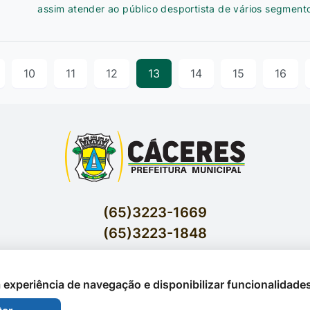
assim atender ao público desportista de vários segmen
10
11
12
13
14
15
16
(65)3223-1669
(65)3223-1848
Acessar E-mails Institucionais
Av. Brasil nº 119 Bairro Jardim Celeste - Cáceres
 a experiência de navegação e disponibilizar funcionalidade