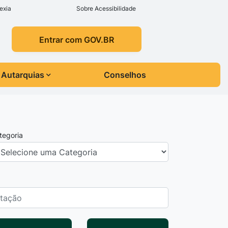
exia
Sobre Acessibilidade
Entrar com GOV.BR
Autarquias
Conselhos
tegoria