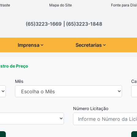
inks de acessibilidade
traste
Mapa do Site
Fonte para Disl
cipal
(65)3223-1669
(65)3223-1848
Imprensa
Secretarias
istro de Preço
Mês
Ca
Número Licitação