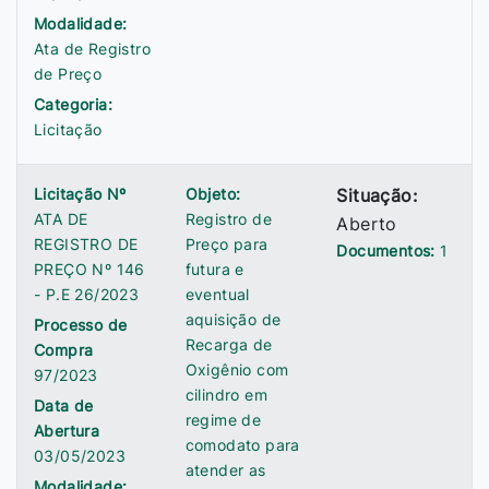
Modalidade:
Ata de Registro
de Preço
Categoria:
Licitação
Licitação Nº
Objeto:
Situação:
ATA DE
Registro de
Aberto
REGISTRO DE
Preço para
Documentos:
1
PREÇO Nº 146
futura e
- P.E 26/2023
eventual
aquisição de
Processo de
Recarga de
Compra
Oxigênio com
97/2023
cilindro em
Data de
regime de
Abertura
comodato para
03/05/2023
atender as
Modalidade: