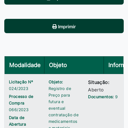
Imprimir
Modalidade
Objeto
Inform
Licitação Nº
Objeto:
Situação:
024/2023
Registro de
Aberto
Preço para
Processo de
Documentos:
9
futura e
Compra
eventual
066/2023
contratação de
Data de
medicamentos
Abertura
e materiais