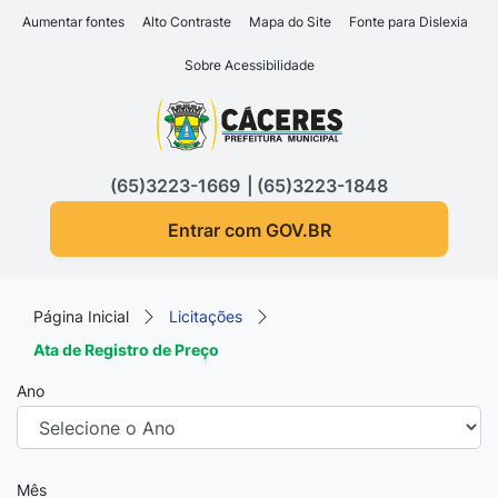
Seção de atalhos e links d
Ir para o conteúdo [alt+1]
Aumentar fontes
Alto Contraste
Mapa do Site
Fonte para Dislexia
Ir para o menu [alt+2]
Sobre Acessibilidade
Ir para a busca [alt+3]
Seção do menu principa
Ir para o rodapé [alt+4]
(65)3223-1669
(65)3223-1848
Entrar com GOV.BR
Página Inicial
Licitações
Ata de Registro de Preço
Ano
Mês