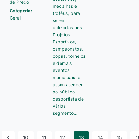
de Preço
medalhas e
Categoria:
troféus, para
Geral
serem
utilizados nos
Projetos
Esportivos,
campeonatos,
copas, torneios
e demais
eventos
municipais, e
assim atender
ao público
desportista de
vários
segmento…
10
11
12
13
14
15
1