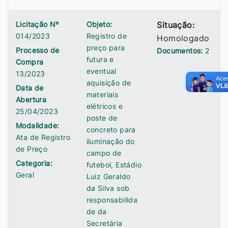
Licitação Nº
Objeto:
Situação:
014/2023
Registro de
Homologado
preço para
Processo de
Documentos:
2
futura e
Compra
eventual
13/2023
aquisição de
Data de
materiais
Abertura
elétricos e
25/04/2023
poste de
Modalidade:
concreto para
Ata de Registro
iluminação do
de Preço
campo de
Categoria:
futebol, Estádio
Geral
Luiz Geraldo
da Silva sob
responsabilida
de da
Secretária