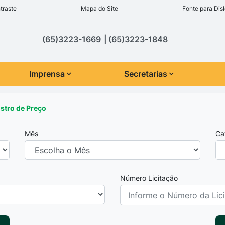
inks de acessibilidade
traste
Mapa do Site
Fonte para Disl
cipal
(65)3223-1669
(65)3223-1848
Imprensa
Secretarias
istro de Preço
Mês
Ca
Número Licitação