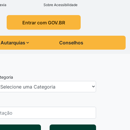
exia
Sobre Acessibilidade
Entrar com GOV.BR
Autarquias
Conselhos
tegoria