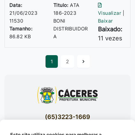
Data:
Titulo:
ATA
21/06/2023
186-2023
Visualizar
|
11530
BONI
Baixar
Tamanho:
DISTRIBUIDOR
Baixado:
86.82 KB
A
11 vezes
1
2
(65)3223-1669
(65)3223-1848
Este site utiliza cookies para melhorar a