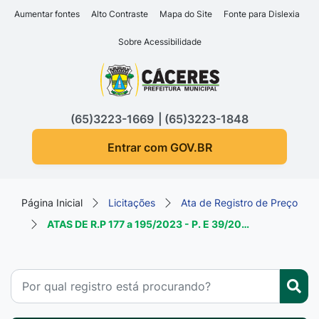
Seção de atalhos e links d
Ir para o conteúdo [alt+1]
Aumentar fontes
Alto Contraste
Mapa do Site
Fonte para Dislexia
Ir para o menu [alt+2]
Sobre Acessibilidade
Ir para a busca [alt+3]
Seção do menu principa
Ir para o rodapé [alt+4]
(65)3223-1669
(65)3223-1848
Entrar com GOV.BR
Página Inicial
Licitações
Ata de Registro de Preço
ATAS DE R.P 177 a 195/2023 - P. E 39/20…