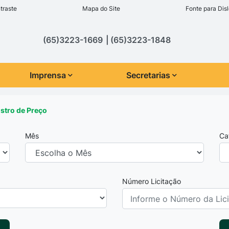
inks de acessibilidade
traste
Mapa do Site
Fonte para Disl
cipal
(65)3223-1669
(65)3223-1848
Imprensa
Secretarias
istro de Preço
Mês
Ca
Número Licitação