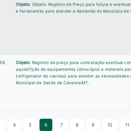
Objeto:
Objeto: Registro de Preço para futura e eventual
e ferramentas para atender à demanda do Município de
 DE
Objeto:
Registro de preço para contratação eventual co
aquisição de equipamentos (otoscópio) e materiais p
(refrigerador de vacinas) para atender as necessidades 
Municipal de Saúde de Cáceres/MT.
4
5
6
7
8
9
10
11