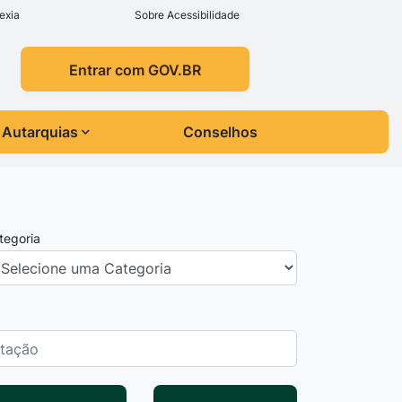
exia
Sobre Acessibilidade
Entrar com GOV.BR
Autarquias
Conselhos
tegoria