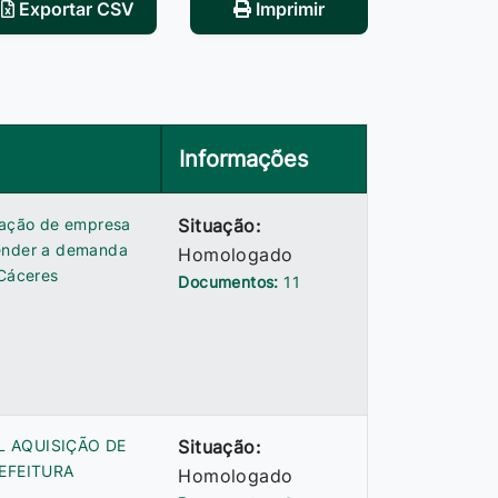
Exportar CSV
Imprimir
Informações
atação de empresa
Situação:
tender a demanda
Homologado
 Cáceres
Documentos:
11
L AQUISIÇÃO DE
Situação:
EFEITURA
Homologado