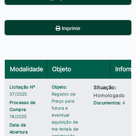
Imprimir
Modalidade
Objeto
Inform
Licitação Nº
Objeto:
Situação:
37/2025
Registro de
Homologado
Preço para
Processo de
Documentos:
4
futura e
Compra
eventual
74/2025
aquisição de
Data de
ma teriais de
Abertura
construção