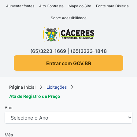
Seção de atalhos e links d
Ir para o conteúdo [alt+1]
Aumentar fontes
Alto Contraste
Mapa do Site
Fonte para Dislexia
Ir para o menu [alt+2]
Sobre Acessibilidade
Ir para a busca [alt+3]
Seção do menu principa
Ir para o rodapé [alt+4]
(65)3223-1669
(65)3223-1848
Entrar com GOV.BR
Página Inicial
Licitações
Ata de Registro de Preço
Ano
Mês