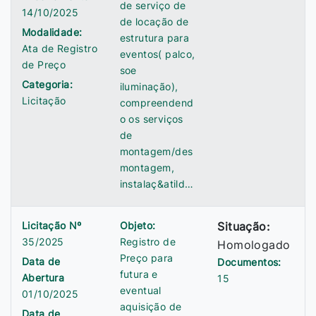
de serviço de
14/10/2025
de locação de
Modalidade:
estrutura para
Ata de Registro
eventos( palco,
de Preço
soe
Categoria:
iluminação),
Licitação
compreendend
o os serviços
de
montagem/des
montagem,
instalaç&atild…
Licitação Nº
Objeto:
Situação:
35/2025
Registro de
Homologado
Preço para
Data de
Documentos:
futura e
Abertura
15
eventual
01/10/2025
aquisição de
Data de