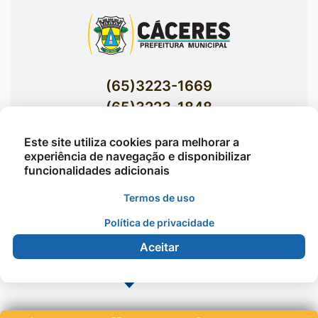
(65)3223-1669
(65)3223-1848
Acessar E-mails Institucionais
Este site utiliza cookies para melhorar a
Av. Brasil nº 119 Bairro Jardim Celeste -
experiência de navegação e disponibilizar
funcionalidades adicionais
Cáceres
Termos de uso
Política de privacidade
©2026 - Prefeitura Municipal de Cáceres - Todos os
direitos reservados
Aceitar