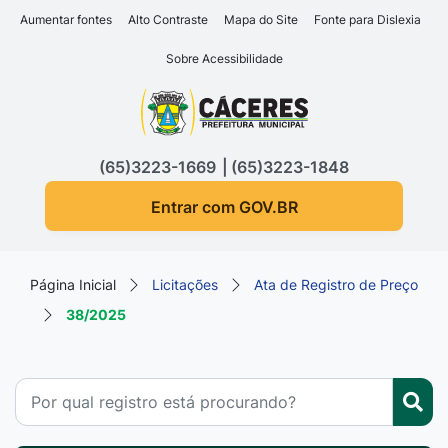
Seção de atalhos e links d
Ir para o conteúdo [alt+1]
Aumentar fontes
Alto Contraste
Mapa do Site
Fonte para Dislexia
Ir para o menu [alt+2]
Sobre Acessibilidade
Ir para a busca [alt+3]
Seção do menu principa
Ir para o rodapé [alt+4]
(65)3223-1669
(65)3223-1848
Entrar com GOV.BR
Página Inicial
Licitações
Ata de Registro de Preço
38/2025