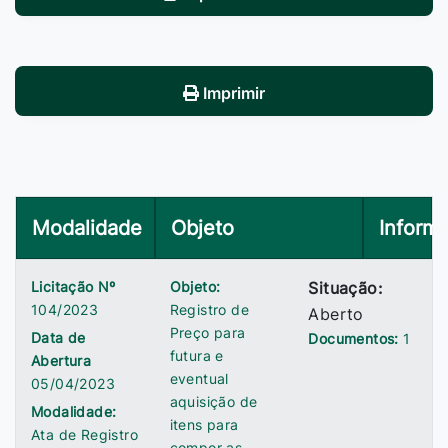
Imprimir
Modalidade
Objeto
Inform
Licitação Nº
Objeto:
Situação:
104/2023
Registro de
Aberto
Preço para
Data de
Documentos:
1
futura e
Abertura
eventual
05/04/2023
aquisição de
Modalidade:
itens para
Ata de Registro
compor as