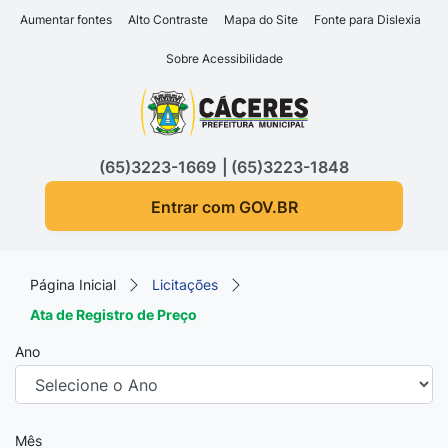
Seção de atalhos e links d
Ir para o conteúdo [alt+1]
Aumentar fontes
Alto Contraste
Mapa do Site
Fonte para Dislexia
Ir para o menu [alt+2]
Sobre Acessibilidade
Ir para a busca [alt+3]
Seção do menu principa
Ir para o rodapé [alt+4]
(65)3223-1669
(65)3223-1848
Entrar com GOV.BR
Página Inicial
Licitações
Ata de Registro de Preço
Ano
Mês