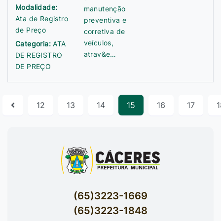
Modalidade:
manutenção
Ata de Registro
preventiva e
de Preço
corretiva de
veículos,
Categoria:
ATA
atrav&e…
DE REGISTRO
DE PREÇO
12
13
14
15
16
17
1
(65)3223-1669
(65)3223-1848