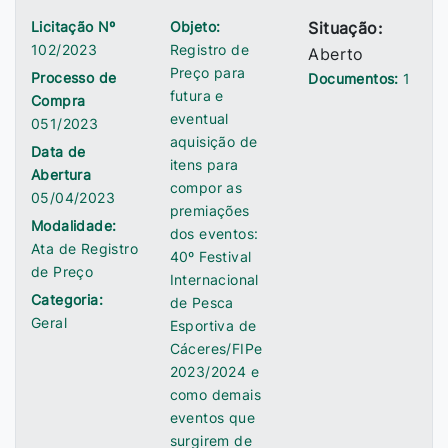
Licitação Nº
Objeto:
Situação:
102/2023
Registro de
Aberto
Preço para
Processo de
Documentos:
1
futura e
Compra
eventual
051/2023
aquisição de
Data de
itens para
Abertura
compor as
05/04/2023
premiações
Modalidade:
dos eventos:
Ata de Registro
40º Festival
de Preço
Internacional
Categoria:
de Pesca
Geral
Esportiva de
Cáceres/FIPe
2023/2024 e
como demais
eventos que
surgirem de