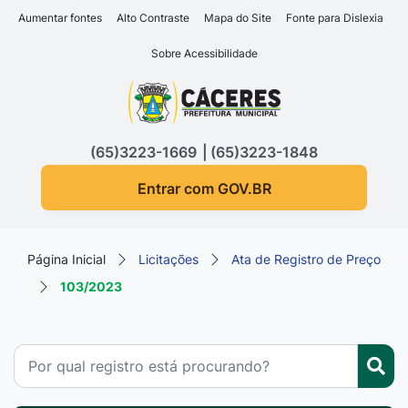
Seção de atalhos e links d
Ir para o conteúdo [alt+1]
Aumentar fontes
Alto Contraste
Mapa do Site
Fonte para Dislexia
Ir para o menu [alt+2]
Sobre Acessibilidade
Ir para a busca [alt+3]
Seção do menu principa
Ir para o rodapé [alt+4]
(65)3223-1669
(65)3223-1848
Entrar com GOV.BR
Página Inicial
Licitações
Ata de Registro de Preço
103/2023