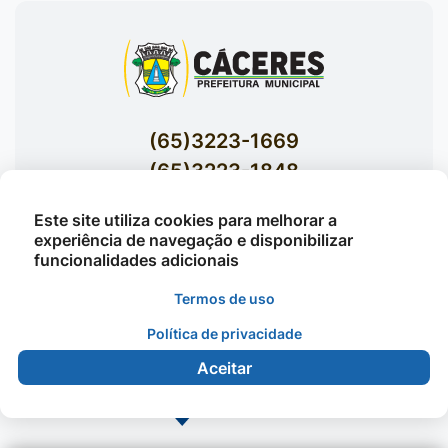
(65)3223-1669
(65)3223-1848
Acessar E-mails Institucionais
Este site utiliza cookies para melhorar a
Av. Brasil nº 119 Bairro Jardim Celeste -
experiência de navegação e disponibilizar
funcionalidades adicionais
Cáceres
Termos de uso
Política de privacidade
©2026 - Prefeitura Municipal de Cáceres - Todos os
direitos reservados
Aceitar