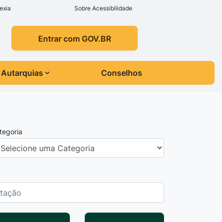
exia
Sobre Acessibilidade
Entrar com GOV.BR
Autarquias
Conselhos
tegoria