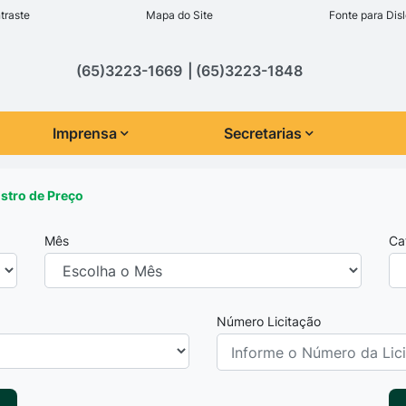
inks de acessibilidade
traste
Mapa do Site
Fonte para Disl
cipal
(65)3223-1669
(65)3223-1848
Imprensa
Secretarias
istro de Preço
Mês
Ca
Número Licitação