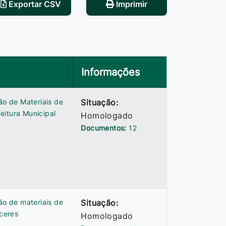
Exportar CSV
Imprimir
Informações
ão de Materiais de
Situação:
eitura Municipal
Homologado
Documentos:
12
ão de materiais de
Situação:
ceres
Homologado