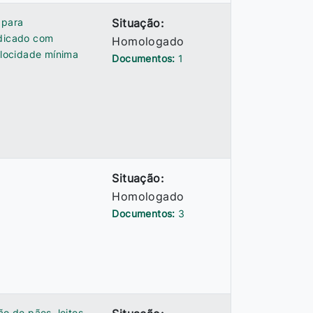
 para
Situação:
edicado com
Homologado
elocidade mínima
Documentos:
1
Situação:
Homologado
Documentos:
3
ão de pães, leites