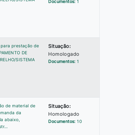
Documentos:
1
 para prestação de
Situação:
UIPAMENTO DE
Homologado
APARELHO/SISTEMA
Documentos:
1
ão de material de
Situação:
demanda da
Homologado
la abaixo,
Documentos:
10
str…