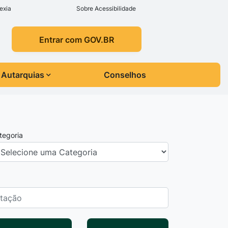
exia
Sobre Acessibilidade
Entrar com GOV.BR
Autarquias
Conselhos
tegoria