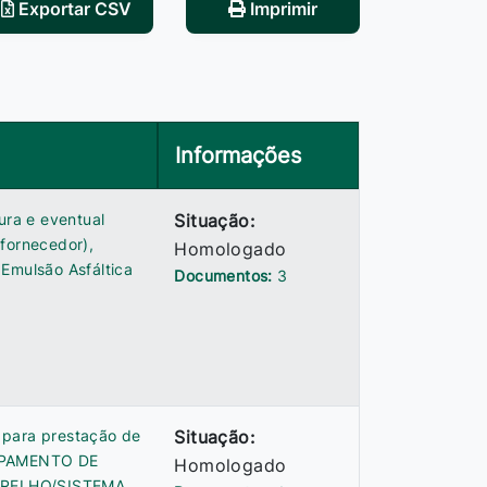
Exportar CSV
Imprimir
Informações
ura e eventual
Situação:
 fornecedor),
Homologado
 Emulsão Asfáltica
Documentos:
3
 para prestação de
Situação:
UIPAMENTO DE
Homologado
APARELHO/SISTEMA