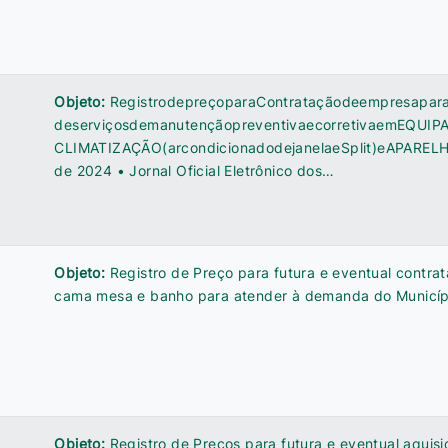
Objeto:
RegistrodepreçoparaContrataçãodeempresapar
deserviçosdemanutençãopreventivaecorretivaemEQUI
CLIMATIZAÇÃO(arcondicionadodejanelaeSplit)eAPARELHO
de 2024 • Jornal Oficial Eletrônico dos…
Objeto:
Registro de Preço para futura e eventual contra
cama mesa e banho para atender à demanda do Municíp
Objeto:
Registro de Preços para futura e eventual aquisi