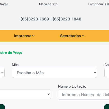
inks de acessibilidade
traste
Mapa do Site
Fonte para Disl
cipal
(65)3223-1669
(65)3223-1848
Imprensa
Secretarias
istro de Preço
Mês
Ca
Número Licitação