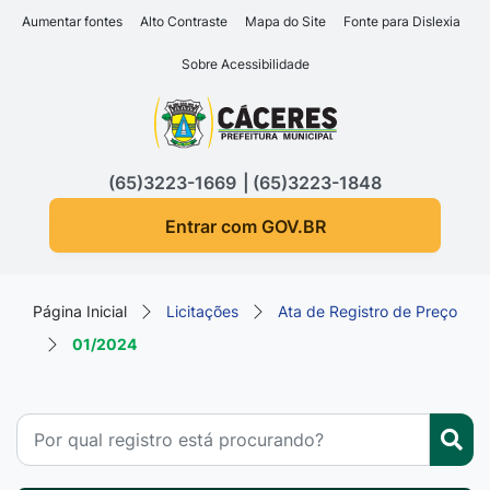
Seção de atalhos e links d
Ir para o conteúdo [alt+1]
Aumentar fontes
Alto Contraste
Mapa do Site
Fonte para Dislexia
Ir para o menu [alt+2]
Sobre Acessibilidade
Ir para a busca [alt+3]
Seção do menu principa
Ir para o rodapé [alt+4]
(65)3223-1669
(65)3223-1848
Entrar com GOV.BR
Página Inicial
Licitações
Ata de Registro de Preço
01/2024