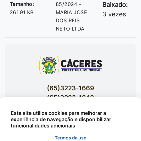
Tamanho:
85/2024 -
Baixado:
261.91 KB
MARIA JOSE
3 vezes
DOS REIS
NETO LTDA
(65)3223-1669
(65)3223-1848
Acessar E-mails Institucionais
Este site utiliza cookies para melhorar a
Av. Brasil nº 119 Bairro Jardim Celeste -
experiência de navegação e disponibilizar
funcionalidades adicionais
Cáceres
Termos de uso