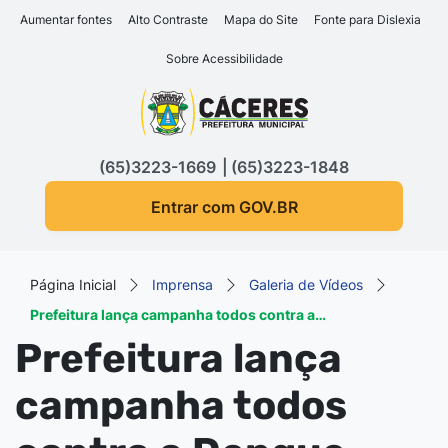
Seção de atalhos e links d
Ir para o conteúdo [alt+1]
Aumentar fontes
Alto Contraste
Mapa do Site
Fonte para Dislexia
Ir para o menu [alt+2]
Sobre Acessibilidade
Ir para a busca [alt+3]
Seção do menu principa
Ir para o rodapé [alt+4]
(65)3223-1669
(65)3223-1848
Entrar com GOV.BR
Página Inicial
Imprensa
Galeria de Vídeos
Prefeitura lança campanha todos contra a…
Prefeitura lança
campanha todos