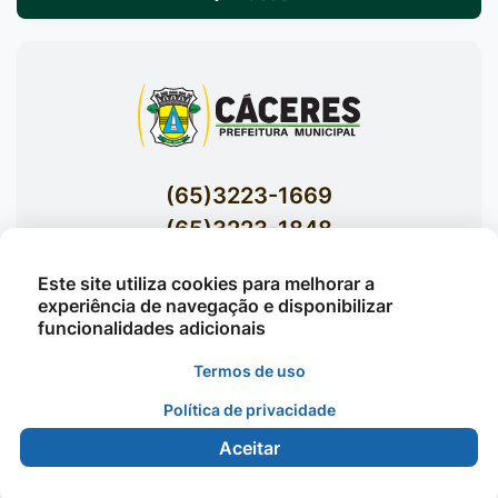
(65)3223-1669
(65)3223-1848
Acessar E-mails Institucionais
Este site utiliza cookies para melhorar a
Av. Brasil nº 119 Bairro Jardim Celeste -
experiência de navegação e disponibilizar
funcionalidades adicionais
Cáceres
Termos de uso
Política de privacidade
©2026 - Prefeitura Municipal de Cáceres - Todos os
direitos reservados
Aceitar