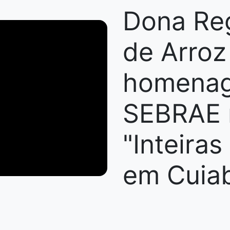
Dona Reg
de Arroz
homenag
SEBRAE n
"Inteiras
em Cuia