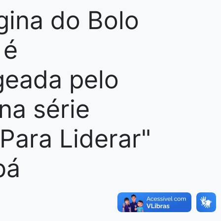
ina do Bolo
 é
eada pelo
a série
 Para Liderar"
bá