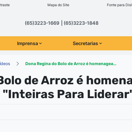
inks de acessibilidade
traste
Mapa do Site
Fonte para Disl
cipal
(65)3223-1669
(65)3223-1848
Imprensa
Secretarias
Vídeos
Dona Regina do Bolo de Arroz é homenagea…
Bolo de Arroz é homen
"Inteiras Para Lidera