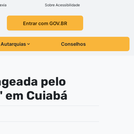
exia
Sobre Acessibilidade
Entrar com GOV.BR
Autarquias
Conselhos
ageada pelo
r" em Cuiabá