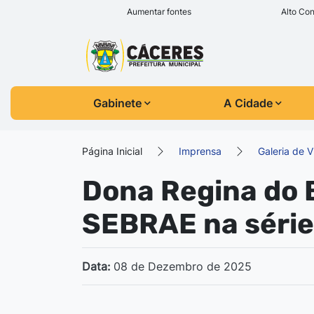
Seção de atalhos e l
Ir para o conteúdo [alt+1]
Aumentar fontes
Alto Con
Ir para o menu [alt+2]
Seção do menu prin
Ir para a busca [alt+3]
Ir para o rodapé [alt+4]
Gabinete
A Cidade
Página Inicial
Imprensa
Galeria de 
Dona Regina do 
SEBRAE na série 
Data:
08 de Dezembro de 2025