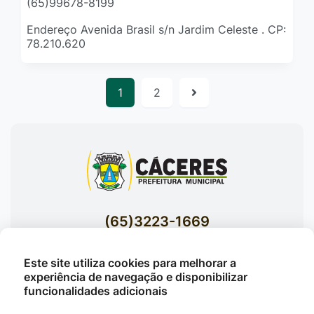
(65)99678-8199
Endereço Avenida Brasil s/n Jardim Celeste . CP:
78.210.620
1
2
(65)3223-1669
(65)3223-1848
Este site utiliza cookies para melhorar a
Acessar E-mails Institucionais
experiência de navegação e disponibilizar
Av. Brasil nº 119 Bairro Jardim Celeste -
funcionalidades adicionais
Cáceres