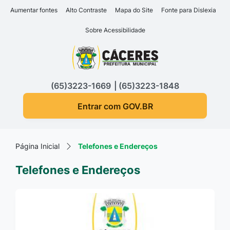
Seção de atalhos e links d
Ir para o conteúdo [alt+1]
Aumentar fontes
Alto Contraste
Mapa do Site
Fonte para Dislexia
Ir para o menu [alt+2]
Sobre Acessibilidade
Ir para a busca [alt+3]
Seção do menu principa
Ir para o rodapé [alt+4]
(65)3223-1669
(65)3223-1848
Entrar com GOV.BR
Página Inicial
Telefones e Endereços
Telefones e Endereços