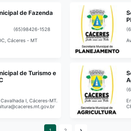
nicipal de Fazenda
S
P
(65)98426-1528
(
COC, Cáceres - MT
Av
nicipal de Turismo e
S
TC
A
(
, Cavalhada I, Cáceres-MT.
En
ultura@caceres.mt.gov.br
C
1
2