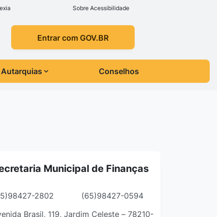
exia
Sobre Acessibilidade
Entrar com GOV.BR
Autarquias
Conselhos
ecretaria Municipal de Finanças
65)98427-2802
(65)98427-0594
enida Brasil, 119, Jardim Celeste – 78210-