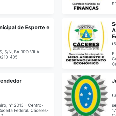
9
S
nicipal de Esporte e
A
E
(
 S/N, BAIRRO VILA
En
8210-405
Ce
C
eendedor
J
(
ro, n° 2013 - Centro-
se
Receita Federal. Cáceres-
17
82
C