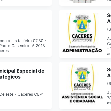
S
A
(
Av
da a sexta-feira 07:30 -
Ca
 Padre Casemiro nº 2013
- 
ceres
ad
S
nicipal Especial de
A
atégicos
(
Av
. Celeste - Cáceres CEP:
7
as