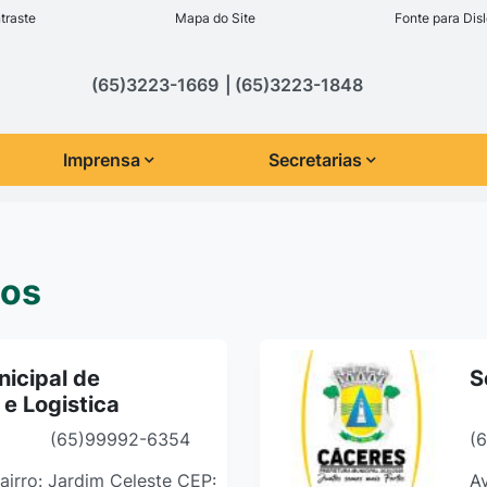
inks de acessibilidade
traste
Mapa do Site
Fonte para Disl
cipal
(65)3223-1669
(65)3223-1848
Imprensa
Secretarias
ços
nicipal de
S
 e Logistica
(65)99992-6354
(
 Bairro: Jardim Celeste CEP:
Av