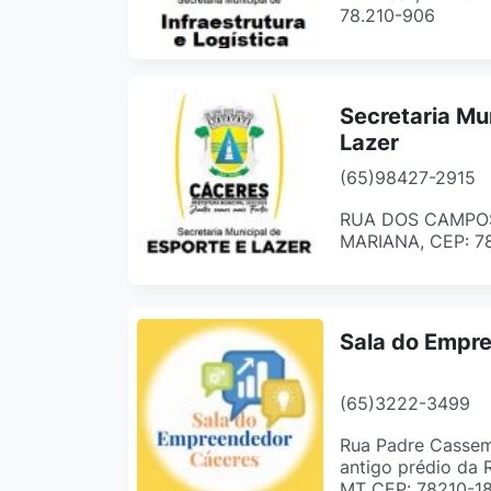
78.210-906
Secretaria Mu
Lazer
(65)98427-2915
RUA DOS CAMPOS,
MARIANA, CEP: 7
Sala do Empr
(65)3222-3499
Rua Padre Cassemi
antigo prédio da 
MT CEP: 78210-1