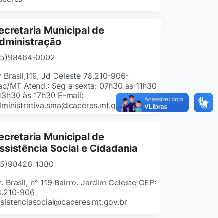
ecretaria Municipal de
dministração
65)98464-0002
 Brasil,119, Jd Celeste 78.210-906-
c/MT Atend.: Seg a sexta: 07h30 às 11h30
13h30 às 17h30 E-mail:
ministrativa.sma@caceres.mt.gov.br
ecretaria Municipal de
ssistência Social e Cidadania
65)98426-1380
: Brasil, nº 119 Bairro: Jardim Celeste CEP:
8.210-906
sistenciasocial@caceres.mt.gov.br