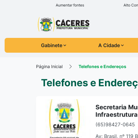
Seção de atalhos e l
Ir para o conteúdo [alt+1]
Aumentar fontes
Alto Con
Ir para o menu [alt+2]
Seção do menu prin
Ir para a busca [alt+3]
Ir para o rodapé [alt+4]
Gabinete
A Cidade
Página Inicial
Telefones e Endereços
Telefones e Endere
Secretaria Mu
Infraestrutura
(65)98427-0645
Av: Brasil, nº 119