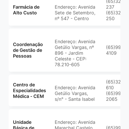
(65)3223
Farmácia de
Endereço: Avenida
237
Alto Custo
Sete de Setembro,
(65)3223
nº 547 - Centro
250
Endereço: Avenida
Coordenação
Getúlio Vargas, nº
(65)99627
de Gestão de
896 - Jardim
4109
Pessoas
Celeste - CEP:
78.210-605
(65)3223
Centro de
Endereço: Avenida
610
Especialidades
Getúlio Vargas,
(65)99961
Médica - CEM
s/n° - Santa Isabel
2065
Unidade
Endereço: Avenida
Básica de
Marechal Castelo
(65)99961