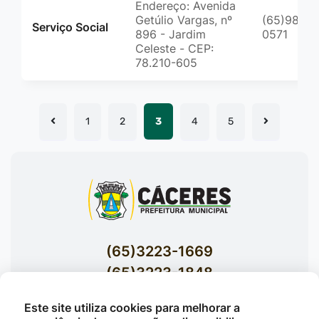
Endereço: Avenida
Getúlio Vargas, nº
(65)98427
Serviço Social
896 - Jardim
0571
Celeste - CEP:
78.210-605
1
2
3
4
5
(65)3223-1669
(65)3223-1848
Acessar E-mails Institucionais
Este site utiliza cookies para melhorar a
Av. Brasil nº 119 Bairro Jardim Celeste -