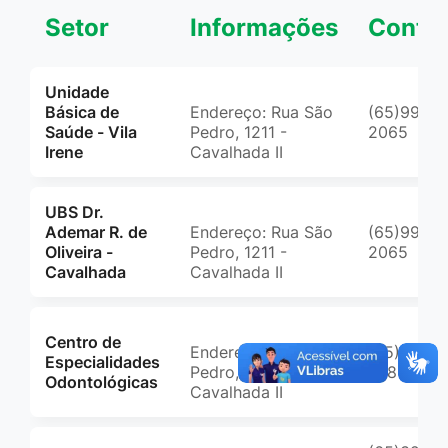
Setor
Informações
Conta
Unidade
Básica de
Endereço: Rua São
(65)99961
Saúde - Vila
Pedro, 1211 -
2065
Irene
Cavalhada II
UBS Dr.
Ademar R. de
Endereço: Rua São
(65)99961
Oliveira -
Pedro, 1211 -
2065
Cavalhada
Cavalhada II
Centro de
Endereço: Rua São
(65)9999
Especialidades
Pedro, s/nº -
0781
Odontológicas
Cavalhada II