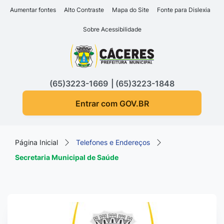
Seção de atalhos e links d
Ir para o conteúdo [alt+1]
Aumentar fontes
Alto Contraste
Mapa do Site
Fonte para Dislexia
Ir para o menu [alt+2]
Sobre Acessibilidade
Ir para a busca [alt+3]
Seção do menu principa
Ir para o rodapé [alt+4]
(65)3223-1669
(65)3223-1848
Entrar com GOV.BR
Página Inicial
Telefones e Endereços
Secretaria Municipal de Saúde